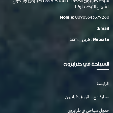
شركة طربزون للخدمات السياحية في طربزون أوزنجول
الشمال التركي تركيا
Mobile:
00905343579260
Email:
Website:
طربزون.com
السياحة في طرابزون
الرئيسة
سيارة مع سائق في طرابزون
جدول سياحي في طرابزون