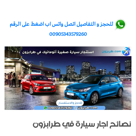
للحجز و التفاصيل اتصل واتس اب اضغط على الرقم
00905343579260
نصائح اجار سيارة في طرابزون