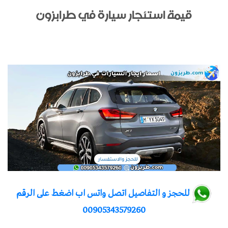
قيمة استئجار سيارة في طرابزون
للحجز و التفاصيل اتصل واتس اب اضغط على الرقم
00905343579260